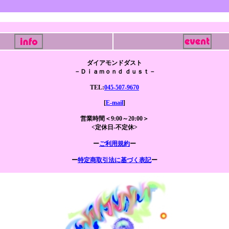
ダイアモンドダスト
－Ｄｉａｍｏｎｄ ｄｕｓｔ－
TEL:
045-507-9670
[
E-mail
]
営業時間＜9:00～20:00＞
<定休日-不定休>
ー
ご利用規約
ー
ー
特定商取引法に基づく表記
ー